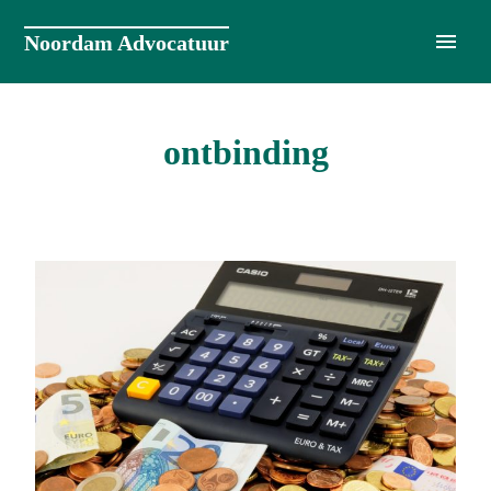
Naar
de
Noordam Advocatuur
inhoud
springen
ontbinding