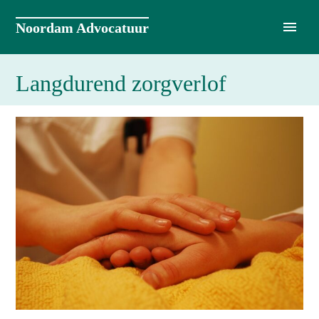
Naar
de
Noordam Advocatuur
inhoud
springen
Langdurend zorgverlof