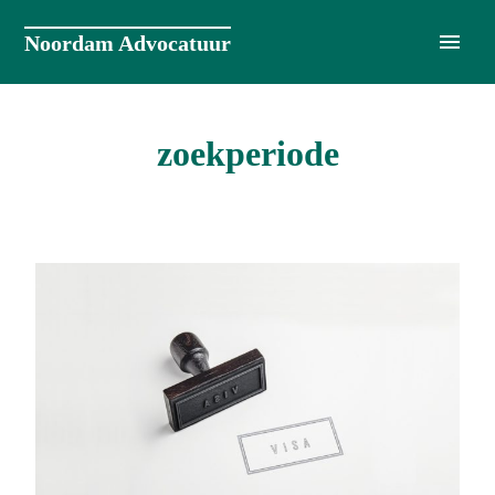
Naar
de
Noordam Advocatuur
inhoud
springen
zoekperiode