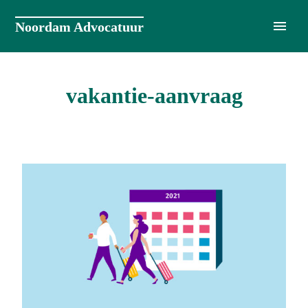
Naar
de
Noordam Advocatuur
inhoud
springen
vakantie-aanvraag