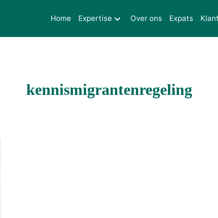
Home
Expertise
Over ons
Expats
Klan
kennismigrantenregeling