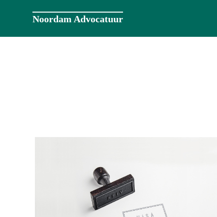
Naar
de
Noordam Advocatuur
inhoud
springen