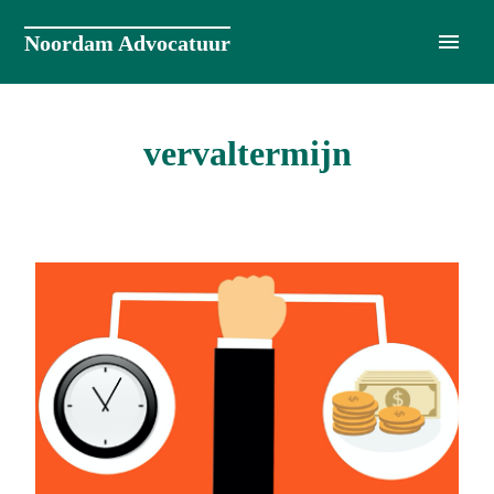
Naar
de
Noordam Advocatuur
inhoud
springen
vervaltermijn